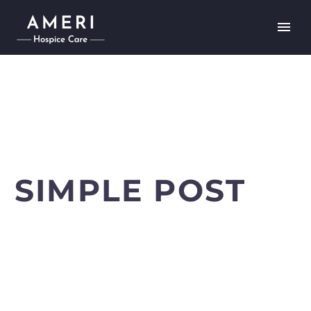
[vc_row][vc_column][gem_fullwidth
background_style="cover" background_parallax="1"
container="1" background_image="256"
padding_top="134" padding_bottom="134"]
[vc_column_text css=".vc_custom_1544105069983{margin-
bottom: 0px !important;}"]
SIMPLE POST
[/vc_column_text][/gem_fullwidth][/vc_column][/vc_row]
Lorem ipsum dolor sit ametcon sectetur adipisicing
elit, sed doiusmod tempor incidilabore