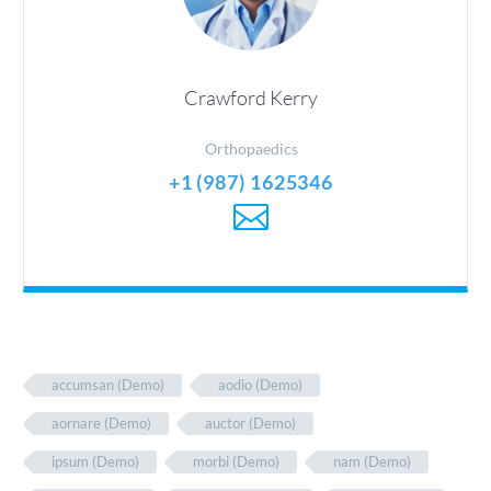
Crawford Kerry
Orthopaedics
+1 (987) 1625346
accumsan (Demo)
aodio (Demo)
aornare (Demo)
auctor (Demo)
ipsum (Demo)
morbi (Demo)
nam (Demo)